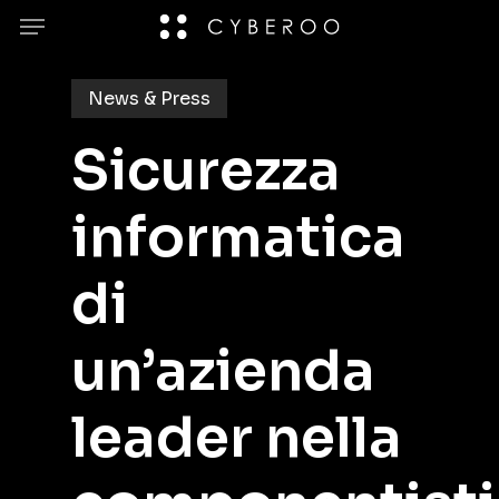
Skip
Menu
to
main
News & Press
content
Sicurezza
informatica
di
un’azienda
leader nella