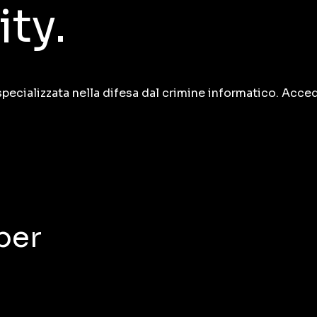
ty.
specializzata nella difesa dal crimine informatico. Acced
per