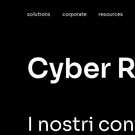
Skip
to
solutions
corporate
resources
main
content
Cyber
R
I nostri con