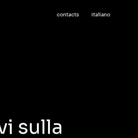
contacts
italiano
i sulla