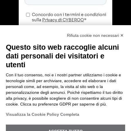
Rifiuta cookie non necessari ✕
Questo sito web raccoglie alcuni
dati personali dei visitatori e
utenti
Con il tuo consenso, noi e i nostri partner utilizziamo i cookie e
tecnologie simili per archiviare, accedere ed elaborare i dati
© 2026 Cyberoo.
personali come, ad esempio, la visita al sito web o la
Sede Legale: via Brigata Reggio, 37 – 42124
personalizzazione degli annunci. Poiché rispettiamo il tuo diritto
Reggio Emilia (RE) – PEC
alla privacy, è possibile scegliere di non consentire alcuni tipi di
amministrazione@pec.cyberoo.com
cookie. Clicca su preferenze GDPR per saperne di più.
Capitale sociale €1.035.432,35. i.v. Cod.
VITTIMA DI UN INCIDENTE?
Visualizza la Cookie Policy Completa
fiscale e P.IVA 04318950286 – R.E.A. RE
ENTRIAMO IN AZIONE
288453
Privacy Policy
-
Registro Nazionale degli