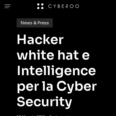
Skip
Menu
to
main
News & Press
content
Hacker
white hat e
Intelligence
per la Cyber
Security