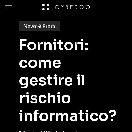
Skip
Menu
to
main
News & Press
content
Fornitori:
come
gestire il
rischio
informatico?