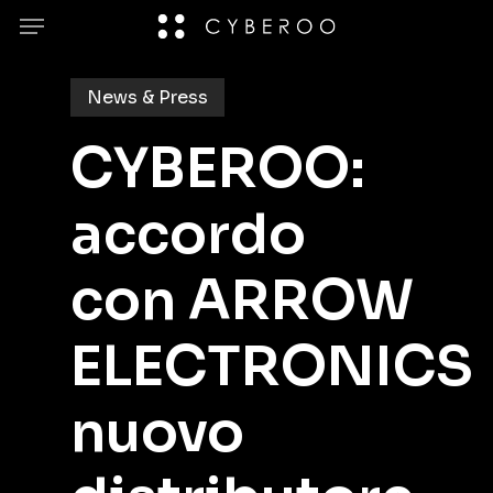
Skip
Menu
to
main
News & Press
content
CYBEROO:
accordo
con ARROW
ELECTRONICS
nuovo