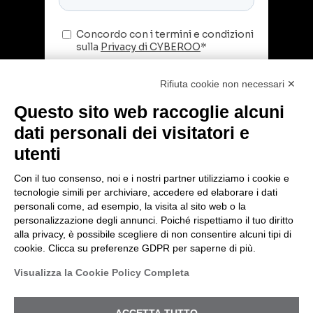
Rifiuta cookie non necessari ✕
Questo sito web raccoglie alcuni
dati personali dei visitatori e
utenti
Con il tuo consenso, noi e i nostri partner utilizziamo i cookie e
tecnologie simili per archiviare, accedere ed elaborare i dati
© 2026 Cyberoo.
personali come, ad esempio, la visita al sito web o la
Sede Legale: via Brigata Reggio, 37 – 42124
personalizzazione degli annunci. Poiché rispettiamo il tuo diritto
Reggio Emilia (RE) – PEC
alla privacy, è possibile scegliere di non consentire alcuni tipi di
amministrazione@pec.cyberoo.com
cookie. Clicca su preferenze GDPR per saperne di più.
Capitale sociale €1.035.432,35. i.v. Cod.
VITTIMA DI UN INCIDENTE?
Visualizza la Cookie Policy Completa
fiscale e P.IVA 04318950286 – R.E.A. RE
ENTRIAMO IN AZIONE
288453
Privacy Policy
-
Registro Nazionale degli
ACCETTA TUTTO