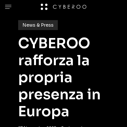
Skip
Menu
to
main
News & Press
content
CYBEROO
rafforza la
propria
presenza in
Europa