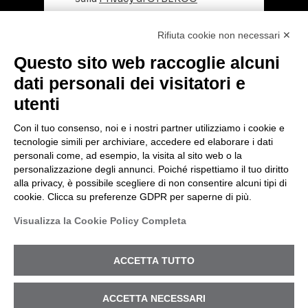
Rifiuta cookie non necessari ✕
Questo sito web raccoglie alcuni
dati personali dei visitatori e
utenti
Con il tuo consenso, noi e i nostri partner utilizziamo i cookie e
tecnologie simili per archiviare, accedere ed elaborare i dati
© 2026 Cyberoo.
personali come, ad esempio, la visita al sito web o la
Sede Legale: via Brigata Reggio, 37 – 42124
personalizzazione degli annunci. Poiché rispettiamo il tuo diritto
Reggio Emilia (RE) – PEC
alla privacy, è possibile scegliere di non consentire alcuni tipi di
amministrazione@pec.cyberoo.com
cookie. Clicca su preferenze GDPR per saperne di più.
Capitale sociale €1.035.432,35. i.v. Cod.
VITTIMA DI UN INCIDENTE?
Visualizza la Cookie Policy Completa
fiscale e P.IVA 04318950286 – R.E.A. RE
ENTRIAMO IN AZIONE
288453
Privacy Policy
-
Registro Nazionale degli
ACCETTA TUTTO
Aiuti di Stato
- ISO27001 -
Portale
Whistleblowing
.
ACCETTA NECESSARI
Codice Etico
-
Modello Organizzativo
.