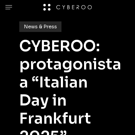
Skip
Menu
to
main
News & Press
content
CYBEROO:
protagonista
a “Italian
Day in
Frankfurt