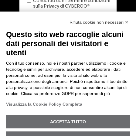
Rifiuta cookie non necessari ✕
Questo sito web raccoglie alcuni
dati personali dei visitatori e
utenti
Con il tuo consenso, noi e i nostri partner utilizziamo i cookie e
tecnologie simili per archiviare, accedere ed elaborare i dati
© 2026 Cyberoo.
personali come, ad esempio, la visita al sito web o la
Sede Legale: via Brigata Reggio, 37 – 42124
personalizzazione degli annunci. Poiché rispettiamo il tuo diritto
Reggio Emilia (RE) – PEC
alla privacy, è possibile scegliere di non consentire alcuni tipi di
amministrazione@pec.cyberoo.com
cookie. Clicca su preferenze GDPR per saperne di più.
Capitale sociale €1.035.432,35. i.v. Cod.
VITTIMA DI UN INCIDENTE?
Visualizza la Cookie Policy Completa
fiscale e P.IVA 04318950286 – R.E.A. RE
ENTRIAMO IN AZIONE
288453
Privacy Policy
-
Registro Nazionale degli
ACCETTA TUTTO
Aiuti di Stato
- ISO27001 -
Portale
Whistleblowing
.