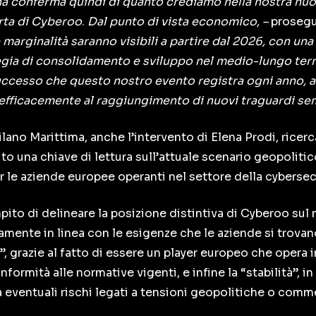
Una conferma quindi di quanto crediamo nella nostra nu
erta di Cyberoo
.
Dal punto di vista economico, –
prosegu
i e marginalità saranno visibili a partire dal 2026, con un
egia di consolidamento e sviluppo nel medio-lungo term
uccesso che questo nostro evento registra ogni anno, a
e efficacemente al raggiungimento di nuovi traguardi se
lano Marittima, anche l’intervento di Elena Prodi, ricer
ito una chiave di lettura sull’attuale scenario geopoliti
 le aziende europee operanti nel settore della cybersecu
pito di delineare la posizione distintiva di Cyberoo sul
tamente in linea con le esigenze che le aziende si trovan
”, grazie al fatto di essere un player europeo che opera i
nformità alle normative vigenti, e infine la “stabilità”, in
 eventuali rischi legati a tensioni geopolitiche o comm