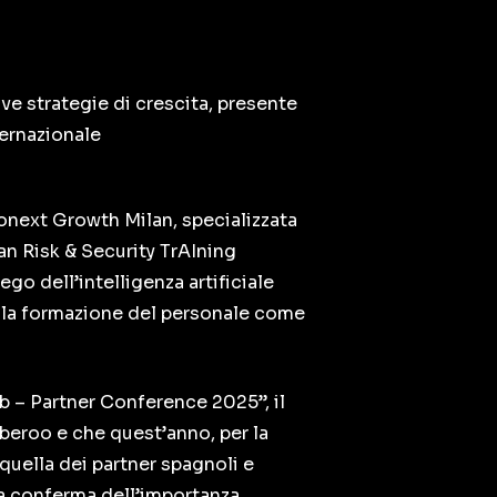
ve strategie di crescita, presente
nternazionale
onext Growth Milan, specializzata
an Risk & Security TrAIning
go dell’intelligenza artificiale
della formazione del personale come
ub – Partner Conference 2025”, il
yberoo e che quest’anno, per la
 quella dei partner spagnoli e
, a conferma dell’importanza