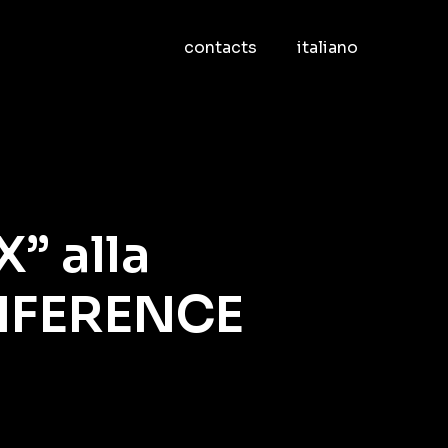
contacts
italiano
” alla
NFERENCE