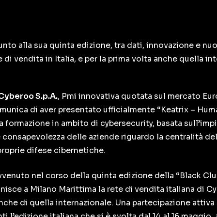
nto alla sua quinta edizione, tra dati, innovazione e nuo
e di vendita in Italia, e per la prima volta anche quella i
Cyberoo S.p.A.
, Pmi innovativa quotata sul mercato Eur
omunica di aver presentato ufficialmente “Keatrix – Hum
a formazione in ambito di cybersecurity, basata sull’impie
te consapevolezza delle aziende riguardo la centralità 
proprie difese cibernetiche.
avvenuto nel corso della quinta edizione della “Black Cl
isce a Milano Marittima la rete di vendita italiana di C
anche di quella internazionale. Una partecipazione attiva
i l’edizione italiana che si è svolta dal 14 al 16 maggio