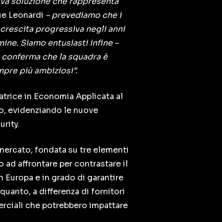
ova soluzione che rappresenta
e Leonardi
– prevediamo che i
a crescita progressiva negli anni
ine. Siamo entusiasti infine –
 conferma che la squadra è
mpre più ambiziosi”.
catrice in Economia Applicata al
co, evidenziando le nuove
rity.
 mercato, fondata su tre elementi
o ad affrontare per contrastare il
n Europa e in grado di garantire
 quanto, a differenza di fornitori
erciali che potrebbero impattare