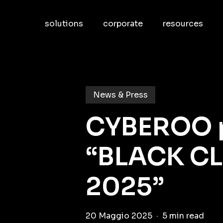
Skip
to
solutions
corporate
resources
main
content
News & Press
CYBEROO p
“BLACK C
2025”
20 Maggio 2025
5 min read