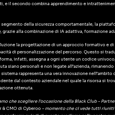
ti, e il secondo combina apprendimento e intrattenimen
 segmento della sicurezza comportamentale, la piatta
e
, grazie alla combinazione di IA adattiva, formazione ad
soluzione la progettazione di un approccio formativo e d
apacità di personalizzazione del percorso. Questo si trad
taforma, infatti, assegna a ogni utente un codice univoco
nuta siano personali e non legate all’azienda, rimanendo 
 sistema rappresenta una vera innovazione nell’ambito d
dente dal contesto aziendale nel quale la risorsa si tro
cazione ottenuta.
evamo che scegliere l’occasione della Black Club – Partn
er & CMO di Cyberoo
–
momento che ci vede tutti riuniti 