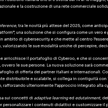
azionale e la costruzione di una rete commerciale solida
nference
, tra le novità più attese del 2025, come anticipa
atform”, una soluzione che si configura come un vero e 
n ambito di cybersecurity e che mette al centro l’esse
o, valorizzando le sue modalità uniche di percepire, deci
e arricchisce il portafoglio di Cyberoo, e che si concent
le, ovvero le sue persone. La nuova soluzione sarà comme
afoglio di offerta dei partner italiani e internazionali. 
e distribuibile e scalabile, si collega in contiguità c
 rafforzando ulteriormente l’approccio integrato alla cy
sa sui concetti di
adaptive learning
ed
edutainment
, de
 per personalizzare i contenuti didattici e customizzare i