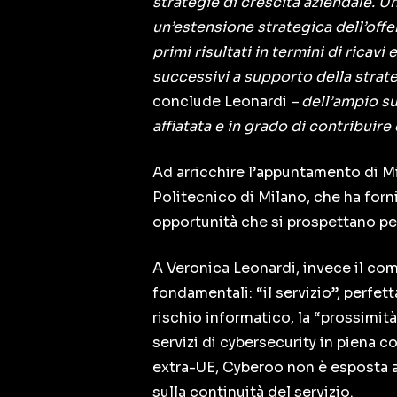
strategie di crescita aziendale. 
un’estensione strategica dell’off
primi risultati in termini di ricav
successivi a supporto della strat
conclude Leonardi
– dell’ampio s
affiatata e in grado di contribuir
Ad arricchire l’appuntamento di Mi
Politecnico di Milano, che ha forn
opportunità che si prospettano per
A Veronica Leonardi, invece il com
fondamentali: “il servizio”, perfet
rischio informatico, la “prossimità
servizi di cybersecurity in piena co
extra-UE, Cyberoo non è esposta a
sulla continuità del servizio.