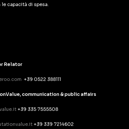
 le capacità di spesa.
or Relator
eroo.com
+39 0522 388111
nValue, communication & public affairs
value.it
+39 335 7555508
tationvalue.it
+39 339 7214602