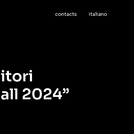
contacts
italiano
itori
mall 2024”