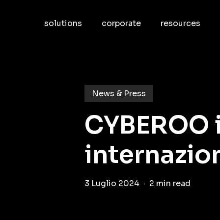
Skip
to
solutions
corporate
resources
main
content
News & Press
CYBEROO in
internazio
3 Luglio 2024
2 min read