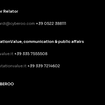
or Relator
nardi@cyberoo.com
+39 0522 388111
ionValue, communication & public affairs
value.it
+39 335 7555508
tationvalue.it
+39 339 7214602
YBEROO