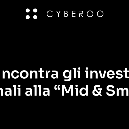
contra gli invest
nali alla “Mid & S