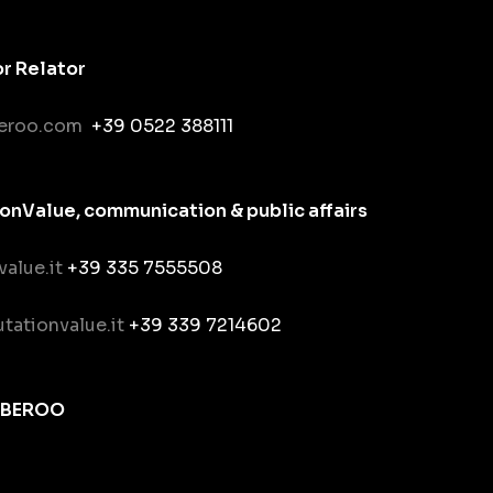
or Relator
eroo.com
+39 0522 388111
nValue, communication & public affairs
value.it
+39 335 7555508
tationvalue.it
+39 339 7214602
YBEROO