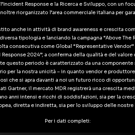
’Incident Response e la Ricerca e Sviluppo, con un focu
 inoltre riorganizzato l’area commerciale italiana per gar
tito anche in attività di brand awareness e crescita co
 diversa tipologia e lanciando la campagna “Above The R
 volta consecutiva come Global “Representative Vendor” 
esponse 2024”, a conferma della qualità e del valore de
 questo periodo è caratterizzato da una componente si
 per la nostra unicità – in quanto vendor e produttore
i che si apra davanti a noi un futuro ricco di opportu
ati Gartner, il mercato MDR registrerà una crescita med
ano anni intensi e ricchi di soddisfazioni, sia per la cres
ea, diretta e indiretta, sia per lo sviluppo delle nostre
Per i dati completi: