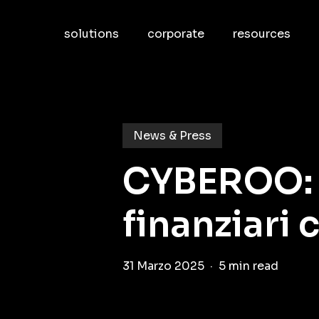
Skip
to
solutions
corporate
resources
main
content
News & Press
CYBEROO: il
finanziari
31 Marzo 2025
5 min read