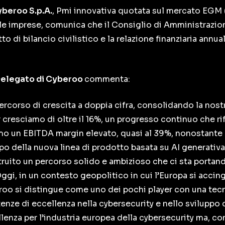
beroo S.p.A.
, Pmi innovativa quotata sul mercato EGM 
r le imprese, comunica che il Consiglio di Amministrazi
to di bilancio civilistico e la relazione finanziaria annu
Delegato di Cyberoo
commenta:
corso di crescita a doppia cifra, consolidando la nostr
cresciamo di oltre il 16%, un progresso continuo che ri
mo un EBITDA margin elevato, quasi al 39%, nonostante g
ppo della nuova linea di prodotto basata su AI generativa
ruito un percorso solido e ambizioso che ci sta portan
 Oggi, in un contesto geopolitico in cui l’Europa si accin
roo si distingue come uno dei pochi player con una tecn
e di eccellenza nella cybersecurity e nello sviluppo del
nza per l’industria europea della cybersecurity ma, con