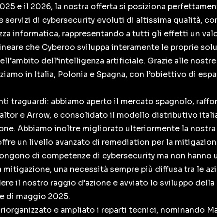
 2025 e il 2026, la nostra offerta si posiziona perfettame
e servizi di cybersecurity evoluti di altissima qualità, c
za informatica, rappresentando a tutti gli effetti un val
ineare che Cyberoo sviluppa interamente le proprie soluz
ll’ambito dell’intelligenza artificiale. Grazie alle nostr
iamo in Italia, Polonia e Spagna, con l’obiettivo di esp
nti traguardi: abbiamo aperto il mercato spagnolo, raffor
ltor e Arrow, e consolidato il modello distributivo ital
ione. Abbiamo inoltre migliorato ulteriormente la nostra 
offre un livello avanzato di remediation per la mitigazi
pongono di competenze di cybersecurity ma non hanno u
a mitigazione, una necessità sempre più diffusa tra le a
ere il nostro raggio d’azione e avviato lo sviluppo della
ce di maggio 2025.
a riorganizzato e ampliato i reparti tecnici, nominand