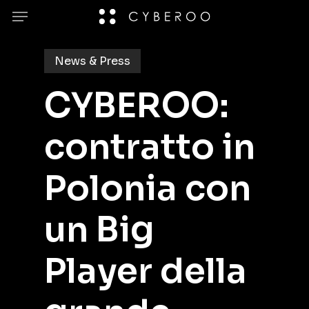
Skip
Menu
to
main
News & Press
content
CYBEROO:
contratto in
Polonia con
un Big
Player della