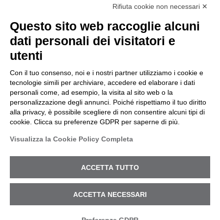
Rifiuta cookie non necessari ✕
Questo sito web raccoglie alcuni
dati personali dei visitatori e
utenti
Con il tuo consenso, noi e i nostri partner utilizziamo i cookie e
tecnologie simili per archiviare, accedere ed elaborare i dati
© 2026 Cyberoo.
personali come, ad esempio, la visita al sito web o la
Sede Legale: via Brigata Reggio, 37 – 42124
personalizzazione degli annunci. Poiché rispettiamo il tuo diritto
Reggio Emilia (RE) – PEC
alla privacy, è possibile scegliere di non consentire alcuni tipi di
amministrazione@pec.cyberoo.com
cookie. Clicca su preferenze GDPR per saperne di più.
Capitale sociale €1.035.432,35. i.v. Cod.
VITTIMA DI UN INCIDENTE?
Visualizza la Cookie Policy Completa
fiscale e P.IVA 04318950286 – R.E.A. RE
ENTRIAMO IN AZIONE
288453
Privacy Policy
-
Registro Nazionale degli
ACCETTA TUTTO
Aiuti di Stato
- ISO27001 -
Portale
Whistleblowing
.
ACCETTA NECESSARI
Codice Etico
-
Modello Organizzativo
.
twitter
linkedin
youtube
instagram
telegram