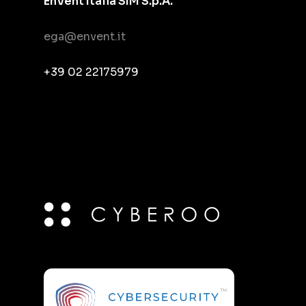
EnVent Italia SIM S.p.A.
ega@envent.it
+39 02 22175979