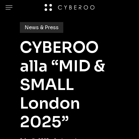
Skip
Menu
to
main
News & Press
content
CYBEROO
alla “MID &
SMALL
London
2025”