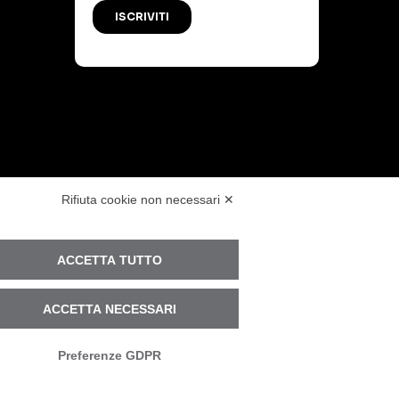
PR
Rifiuta cookie non necessari ✕
VITTIMA DI UN INCIDENTE?
ACCETTA TUTTO
ENTRIAMO IN AZIONE
ACCETTA NECESSARI
twitter
linkedin
youtube
instagram
telegram
.
Preferenze GDPR
.