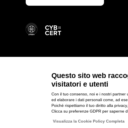
Questo sito web raccog
visitatori e utenti
Con il tuo consenso, noi e i nostri partner 
ed elaborare i dati personali come, ad esem
© 2026 Cyberoo.
Poiché rispettiamo il tuo diritto alla privacy
Sede Legale: via Brigata Reggio, 37 – 42124 Regg
Clicca su preferenze GDPR per saperne di
Capitale sociale €1.035.432,35. i.v. Cod. fiscale e 
Visualizza la Cookie Policy Completa
Privacy Policy
-
Registro Nazionale degli Aiuti di S