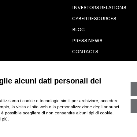
INVESTORS RELATIONS
CYBER RESOURCES
BLOG
PRESS NEWS
CONTACTS
MODIFICA PREFERENZE GD
lie alcuni dati personali dei
utilizziamo i cookie e tecnologie simili per archiviare, accedere
pio, la visita al sito web o la personalizzazione degli annunci.
, è possibile scegliere di non consentire alcuni tipi di cookie.
io Emilia (RE) – PEC amministrazione@pec.cyberoo.com
 più.
P.IVA 04318950286 – R.E.A. RE 288453
tato
- ISO27001 -
Portale Whistleblowing