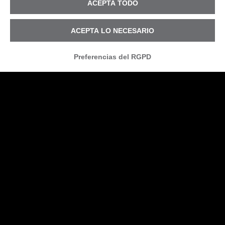
ACEPTA TODO
ACEPTA LO NECESARIO
Preferencias del RGPD
¿Tu empresa está a salvo
de los ciberataques?
El riesgo de un ataque hacker forma
parte de la vida digital de cada uno de
nosotros y de todas las empresas. Pero
cada vez es más difícil para las
empresas protegerse sin una
planificación de seguridad adecuada.
«¿POR QUÉ DEBERÍAN ATACARME?