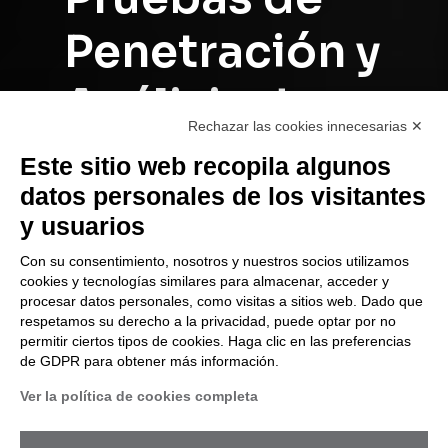
Penetración
y
Análisis
de
Rechazar las cookies innecesarias ✕
Vulnerabilidade
Este sitio web recopila algunos
datos personales de los visitantes
y usuarios
Para defenderse eficazmente de los
ataques, hay que pensar como un
Con su consentimiento, nosotros y nuestros socios utilizamos
hacker criminal y utilizar sus
cookies y tecnologías similares para almacenar, acceder y
estrategias en tu contra
procesar datos personales, como visitas a sitios web. Dado que
respetamos su derecho a la privacidad, puede optar por no
permitir ciertos tipos de cookies. Haga clic en las preferencias
de GDPR para obtener más información.
Ver la política de cookies completa